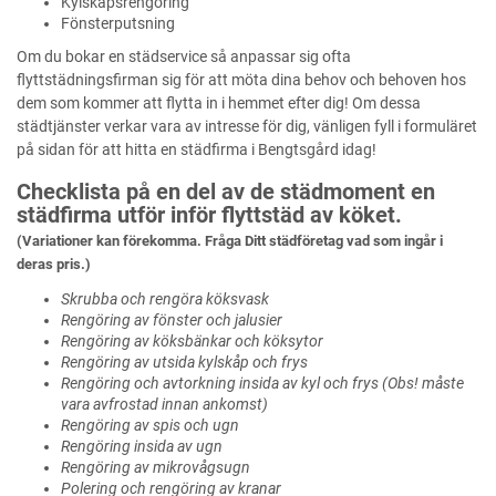
Kylskåpsrengöring
Fönsterputsning
Om du bokar en städservice så anpassar sig ofta
flyttstädningsfirman sig för att möta dina behov och behoven hos
dem som kommer att flytta in i hemmet efter dig! Om dessa
städtjänster verkar vara av intresse för dig, vänligen fyll i formuläret
på sidan för att hitta en städfirma i Bengtsgård idag!
Checklista på en del av de städmoment en
städfirma utför inför flyttstäd av köket.
(Variationer kan förekomma. Fråga Ditt städföretag vad som ingår i
deras pris.)
Skrubba och rengöra köksvask
Rengöring av fönster och jalusier
Rengöring av köksbänkar och köksytor
Rengöring av utsida kylskåp och frys
Rengöring och avtorkning insida av kyl och frys (Obs! måste
vara avfrostad innan ankomst)
Rengöring av spis och ugn
Rengöring insida av ugn
Rengöring av mikrovågsugn
Polering och rengöring av kranar