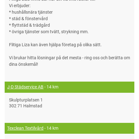
Vi erbjuder:
* hushållsnära tjänster
* städ & fönstervård
* flyttstäd & trädgård
* övriga tjänster som tvätt, strykning mm.
Flitiga Liza kan även hjälpa företag på olika sätt.
Vi brukar hitta lösningar på det mesta - ring oss och berätta om
dina önskemål!
J-D Städservice AB
- 14 km
Skulpturplatsen 1
302 71 Halmstad
Texclean Textilvård
- 14 km