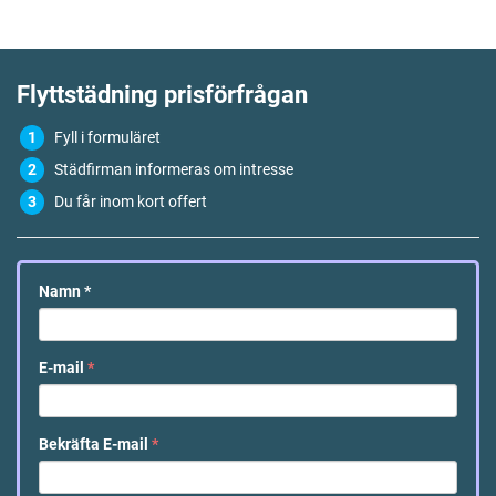
Flyttstädning
prisförfrågan
Fyll i formuläret
Städfirman informeras om intresse
Du får inom kort offert
Namn
*
E-mail
*
Bekräfta E-mail
*