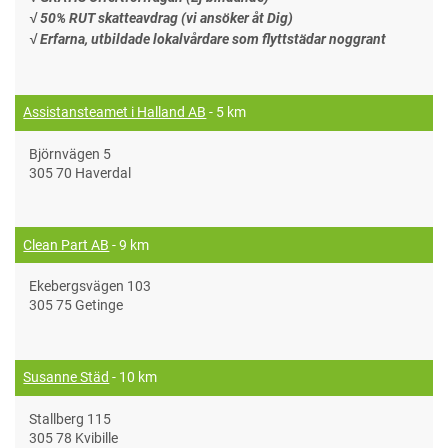
√ 50% RUT skatteavdrag (vi ansöker åt Dig)
√ Erfarna, utbildade lokalvårdare som flyttstädar noggrant
Assistansteamet i Halland AB
- 5 km
Björnvägen 5
305 70 Haverdal
Clean Part AB
- 9 km
Ekebergsvägen 103
305 75 Getinge
Susanne Städ
- 10 km
Stallberg 115
305 78 Kvibille