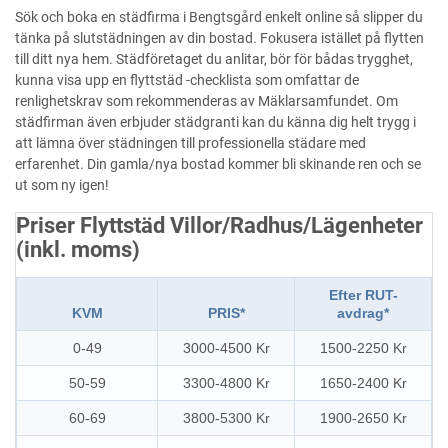
Sök och boka en städfirma i Bengtsgård enkelt online så slipper du
tänka på slutstädningen av din bostad. Fokusera istället på flytten
till ditt nya hem. Städföretaget du anlitar, bör för bådas trygghet,
kunna visa upp en flyttstäd -checklista som omfattar de
renlighetskrav som rekommenderas av Mäklarsamfundet. Om
städfirman även erbjuder städgranti kan du känna dig helt trygg i
att lämna över städningen till professionella städare med
erfarenhet. Din gamla/nya bostad kommer bli skinande ren och se
ut som ny igen!
Priser Flyttstäd Villor/Radhus/Lägenheter
(inkl. moms)
Efter RUT-
KVM
PRIS*
avdrag*
0-49
3000-4500 Kr
1500-2250 Kr
50-59
3300-4800 Kr
1650-2400 Kr
60-69
3800-5300 Kr
1900-2650 Kr