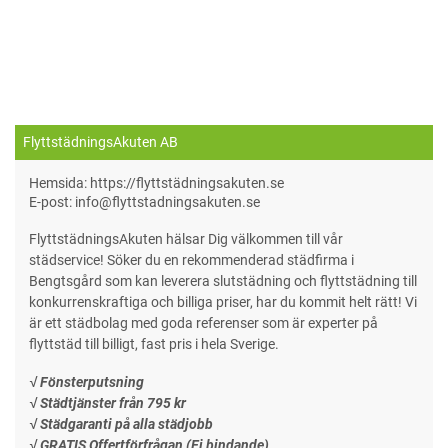
FlyttstädningsAkuten AB
Hemsida: https://flyttstädningsakuten.se
E-post: info@flyttstadningsakuten.se
FlyttstädningsAkuten hälsar Dig välkommen till vår
städservice! Söker du en rekommenderad städfirma i
Bengtsgård som kan leverera slutstädning och flyttstädning till
konkurrenskraftiga och billiga priser, har du kommit helt rätt! Vi
är ett städbolag med goda referenser som är experter på
flyttstäd till billigt, fast pris i hela Sverige.
√ Fönsterputsning
√ Städtjänster från 795 kr
√ Städgaranti på alla städjobb
√ GRATIS Offertförfrågan (Ej bindande)