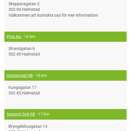
Skepparegatan 3
302 94 Halmstad
Välkommen att kontakta oss för mer information!
Piga Nu
- 16 km
Strandgatan 6
302 45 Halmstad
Homemaid AB
- 16 km
Kungsgatan 17
302 45 Halmstad
Support Syd AB
- 17 km
Bryngelshusgatan 13