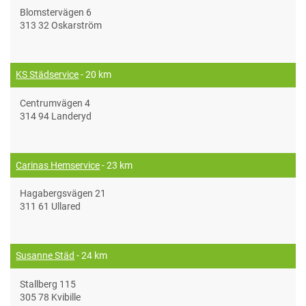
Blomstervägen 6
313 32 Oskarström
KS Städservice
- 20 km
Centrumvägen 4
314 94 Landeryd
Carinas Hemservice
- 23 km
Hagabergsvägen 21
311 61 Ullared
Susanne Städ
- 24 km
Stallberg 115
305 78 Kvibille