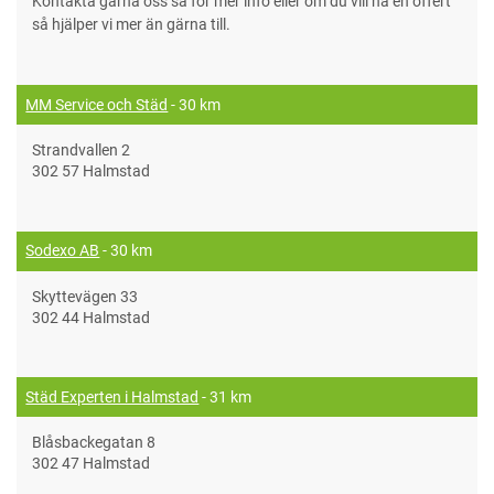
Kontakta gärna oss så för mer info eller om du vill ha en offert
så hjälper vi mer än gärna till.
MM Service och Städ
- 30 km
Strandvallen 2
302 57 Halmstad
Sodexo AB
- 30 km
Skyttevägen 33
302 44 Halmstad
Städ Experten i Halmstad
- 31 km
Blåsbackegatan 8
302 47 Halmstad