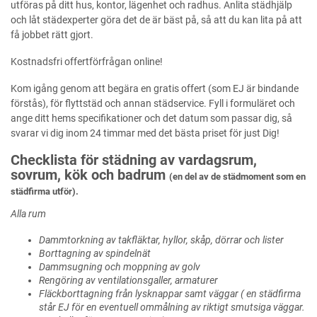
utföras på ditt hus, kontor, lägenhet och radhus. Anlita städhjälp
och låt städexperter göra det de är bäst på, så att du kan lita på att
få jobbet rätt gjort.
Kostnadsfri offertförfrågan online!
Kom igång genom att begära en gratis offert (som EJ är bindande
förstås), för flyttstäd och annan städservice. Fyll i formuläret och
ange ditt hems specifikationer och det datum som passar dig, så
svarar vi dig inom 24 timmar med det bästa priset för just Dig!
Checklista för städning av vardagsrum,
sovrum, kök och badrum
(en del av de städmoment som en
städfirma utför).
Alla rum
Dammtorkning av takfläktar, hyllor, skåp, dörrar och lister
Borttagning av spindelnät
Dammsugning och moppning av golv
Rengöring av ventilationsgaller, armaturer
Fläckborttagning från lysknappar samt väggar ( en städfirma
står EJ för en eventuell ommålning av riktigt smutsiga väggar.