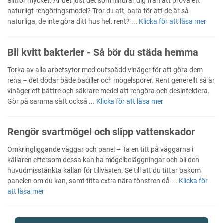
alltför mycket. Är det just det som hindrar dig från att prova ett
naturligt rengöringsmedel? Tror du att, bara för att de är så
naturliga, de inte göra ditt hus helt rent? ...
Klicka för att läsa mer
Bli kvitt bakterier - Så bör du städa hemma
Torka av alla arbetsytor med outspädd vinäger för att göra dem
rena – det dödar både baciller och mögelsporer. Rent generellt så är
vinäger ett bättre och säkrare medel att rengöra och desinfektera.
Gör på samma sätt också ...
Klicka för att läsa mer
Rengör svartmögel och slipp vattenskador
Omkringliggande väggar och panel – Ta en titt på väggarna i
källaren eftersom dessa kan ha mögelbeläggningar och bli den
huvudmisstänkta källan för tillväxten. Se till att du tittar bakom
panelen om du kan, samt titta extra nära fönstren då ...
Klicka för
att läsa mer