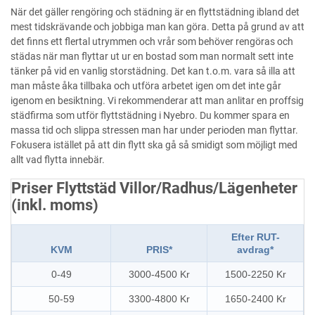
När det gäller rengöring och städning är en flyttstädning ibland det
mest tidskrävande och jobbiga man kan göra. Detta på grund av att
det finns ett flertal utrymmen och vrår som behöver rengöras och
städas när man flyttar ut ur en bostad som man normalt sett inte
tänker på vid en vanlig storstädning. Det kan t.o.m. vara så illa att
man måste åka tillbaka och utföra arbetet igen om det inte går
igenom en besiktning. Vi rekommenderar att man anlitar en proffsig
städfirma som utför flyttstädning i Nyebro. Du kommer spara en
massa tid och slippa stressen man har under perioden man flyttar.
Fokusera istället på att din flytt ska gå så smidigt som möjligt med
allt vad flytta innebär.
Priser Flyttstäd Villor/Radhus/Lägenheter
(inkl. moms)
Efter RUT-
KVM
PRIS*
avdrag*
0-49
3000-4500 Kr
1500-2250 Kr
50-59
3300-4800 Kr
1650-2400 Kr