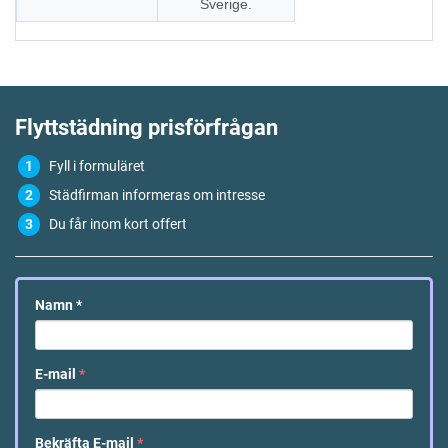
Sverige.
Flyttstädning
prisförfrågan
Fyll i formuläret
Städfirman informeras om intresse
Du får inom kort offert
Namn
*
E-mail
*
Bekräfta E-mail
*