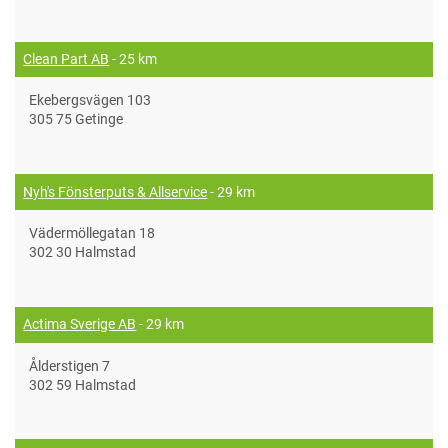
Clean Part AB
- 25 km
Ekebergsvägen 103
305 75 Getinge
Nyh's Fönsterputs & Allservice
- 29 km
Vädermöllegatan 18
302 30 Halmstad
Actima Sverige AB
- 29 km
Ålderstigen 7
302 59 Halmstad