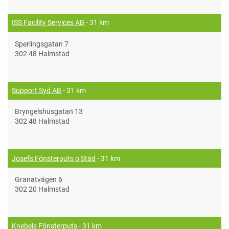
ISS Facility Services AB
- 31 km
Sperlingsgatan 7
302 48 Halmstad
Support Syd AB
- 31 km
Bryngelshusgatan 13
302 48 Halmstad
Josefs Fönsterputs o Städ
- 31 km
Granatvägen 6
302 20 Halmstad
Knebels Fönsterputs
- 31 km