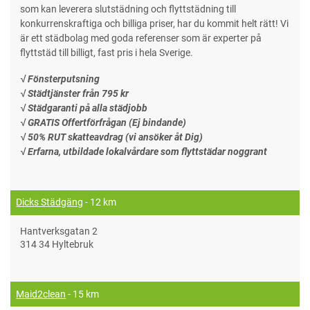
som kan leverera slutstädning och flyttstädning till
konkurrenskraftiga och billiga priser, har du kommit helt rätt! Vi
är ett städbolag med goda referenser som är experter på
flyttstäd till billigt, fast pris i hela Sverige.
√ Fönsterputsning
√ Städtjänster från 795 kr
√ Städgaranti på alla städjobb
√ GRATIS Offertförfrågan (Ej bindande)
√ 50% RUT skatteavdrag (vi ansöker åt Dig)
√ Erfarna, utbildade lokalvårdare som flyttstädar noggrant
Dicks Städgäng
- 12 km
Hantverksgatan 2
314 34 Hyltebruk
Maid2clean
- 15 km