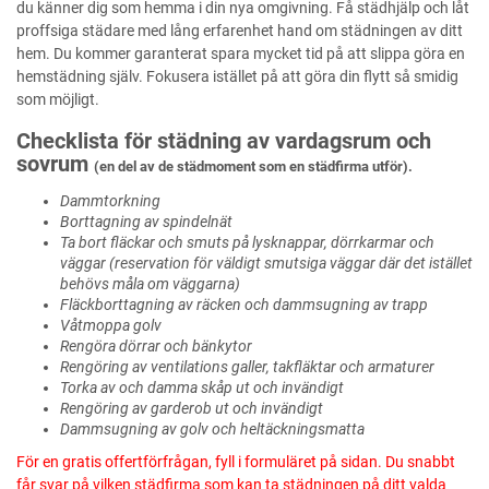
du känner dig som hemma i din nya omgivning. Få städhjälp och låt
proffsiga städare med lång erfarenhet hand om städningen av ditt
hem. Du kommer garanterat spara mycket tid på att slippa göra en
hemstädning själv. Fokusera istället på att göra din flytt så smidig
som möjligt.
Checklista för städning av vardagsrum och
sovrum
(en del av de städmoment som en städfirma utför).
Dammtorkning
Borttagning av spindelnät
Ta bort fläckar och smuts på lysknappar, dörrkarmar och
väggar (reservation för väldigt smutsiga väggar där det istället
behövs måla om väggarna)
Fläckborttagning av räcken och dammsugning av trapp
Våtmoppa golv
Rengöra dörrar och bänkytor
Rengöring av ventilations galler, takfläktar och armaturer
Torka av och damma skåp ut och invändigt
Rengöring av garderob ut och invändigt
Dammsugning av golv och heltäckningsmatta
För en gratis offertförfrågan, fyll i formuläret på sidan. Du snabbt
får svar på vilken städfirma som kan ta städningen på ditt valda