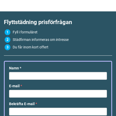
Flyttstädning
prisförfrågan
Fyll i formuläret
Städfirman informeras om intresse
Du får inom kort offert
Namn
*
E-mail
*
Bekräfta E-mail
*