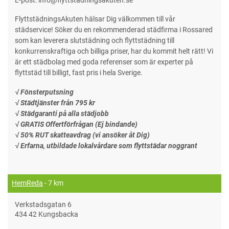
E-post: info@flyttstadningsakuten.se
FlyttstädningsAkuten hälsar Dig välkommen till vår
städservice! Söker du en rekommenderad städfirma i Rossared
som kan leverera slutstädning och flyttstädning till
konkurrenskraftiga och billiga priser, har du kommit helt rätt! Vi
är ett städbolag med goda referenser som är experter på
flyttstäd till billigt, fast pris i hela Sverige.
√ Fönsterputsning
√ Städtjänster från 795 kr
√ Städgaranti på alla städjobb
√ GRATIS Offertförfrågan (Ej bindande)
√ 50% RUT skatteavdrag (vi ansöker åt Dig)
√ Erfarna, utbildade lokalvårdare som flyttstädar noggrant
HemReda
- 7 km
Verkstadsgatan 6
434 42 Kungsbacka