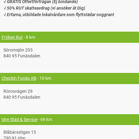
√ GRATIS Offertförfrågan (Ej bindande)
√ 50% RUT skatteavdrag (vi ansöker åt Dig)
√ Erfarna, utbildade lokalvårdare som flyttstädar noggrant
Fröken Rut
- 8 km
Söromsjön 203
840 95 Funäsdalen
Checkin Funäs AB
- 10 km
Rörosvägen 29
840 95 Funäsdalen
Idre Städ & Service
- 69 km
Blåbärsstigen 15
790 91 Idre