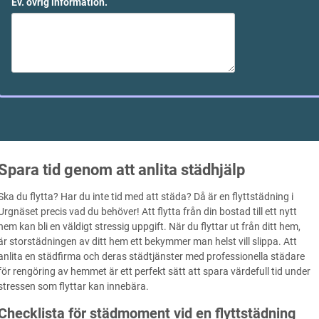
Ev. övrig information.
Spara tid genom att anlita städhjälp
Ska du flytta? Har du inte tid med att städa? Då är en flyttstädning i
Urgnäset precis vad du behöver! Att flytta från din bostad till ett nytt
hem kan bli en väldigt stressig uppgift. När du flyttar ut från ditt hem,
är storstädningen av ditt hem ett bekymmer man helst vill slippa. Att
anlita en städfirma och deras städtjänster med professionella städare
för rengöring av hemmet är ett perfekt sätt att spara värdefull tid under
stressen som flyttar kan innebära.
Checklista för städmoment vid en flyttstädning