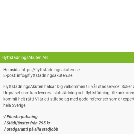
FlyttstädningsAkuten AB
Hemsida: https://flyttstädningsakuten.se
E-post: info@flyttstadningsakuten.se
FlyttstädningsAkuten hälsar Dig välkommen till vår städservice! Söke
Urgnäset som kan leverera slutstädning och flyttstädning till konkurrens
kommit helt rätt! Vi är ett städbolag med goda referenser som är experter på
hela Sverige.
√ Fönsterputsning
√ Städtjänster från 795 kr
√ Städgaranti på alla städjobb