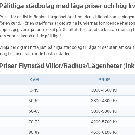
Pålitliga städbolag med låga priser och hög kv
Priset för en flyttstädning i Urgnäset är oftast den viktigaste anledningen
för en kund. För en städfirma är det att ha kundernas förtroende eftersom
uppdragsgivare tjänar mycket på. Se till att företaget du bestämmer dig fö
kan vara säker på att de pålitliga!
Vi hjälper dig att hitta just pålitliga städbolag till låga priser utan att k
idag till priser som är de bästa i staden!
Priser Flyttstäd Villor/Radhus/Lägenheter (in
KVM
PRIS*
0-49
3000-4500 Kr
50-59
3300-4800 Kr
60-69
3800-5300 Kr
70-79
4200-5700 Kr
80-89
4600-6100 Kr