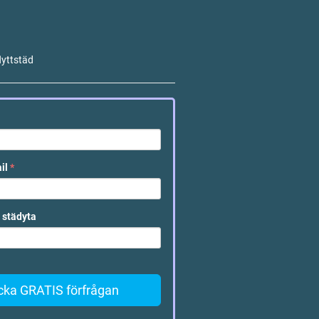
lyttstäd
ail
*
 städyta
cka GRATIS förfrågan