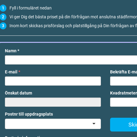
Fyll i formuläret nedan
Vi ger Dig det bästa priset på din förfrågan mot anslutna städfirmor
Inom kort skickas prisförslag och platstillgång på Din förfrågan av f
Namn
*
E-mail
*
Bekräfta E-m
Önskat datum
Kvadratmeter
Postnr till uppdragsplats
Ski