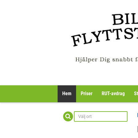
Hem
Priser
RUT-avdrag
S