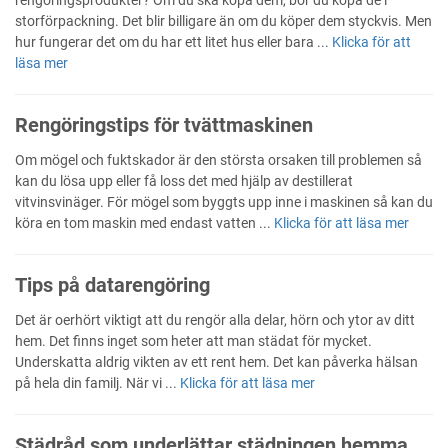
rengöringsprodukter? Om du ska köpa dem, bör du köpa de i
storförpackning. Det blir billigare än om du köper dem styckvis. Men
hur fungerar det om du har ett litet hus eller bara ...
Klicka för att
läsa mer
Rengöringstips för tvättmaskinen
Om mögel och fuktskador är den största orsaken till problemen så
kan du lösa upp eller få loss det med hjälp av destillerat
vitvinsvinäger. För mögel som byggts upp inne i maskinen så kan du
köra en tom maskin med endast vatten ...
Klicka för att läsa mer
Tips på datarengöring
Det är oerhört viktigt att du rengör alla delar, hörn och ytor av ditt
hem. Det finns inget som heter att man städat för mycket.
Underskatta aldrig vikten av ett rent hem. Det kan påverka hälsan
på hela din familj. När vi ...
Klicka för att läsa mer
Städråd som underlättar städningen hemma