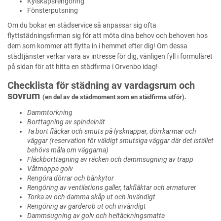
Kylskåpsrengöring
Fönsterputsning
Om du bokar en städservice så anpassar sig ofta
flyttstädningsfirman sig för att möta dina behov och behoven hos
dem som kommer att flytta in i hemmet efter dig! Om dessa
städtjänster verkar vara av intresse för dig, vänligen fyll i formuläret
på sidan för att hitta en städfirma i Orvenbo idag!
Checklista för städning av vardagsrum och
sovrum
(en del av de städmoment som en städfirma utför).
Dammtorkning
Borttagning av spindelnät
Ta bort fläckar och smuts på lysknappar, dörrkarmar och
väggar (reservation för väldigt smutsiga väggar där det istället
behövs måla om väggarna)
Fläckborttagning av räcken och dammsugning av trapp
Våtmoppa golv
Rengöra dörrar och bänkytor
Rengöring av ventilations galler, takfläktar och armaturer
Torka av och damma skåp ut och invändigt
Rengöring av garderob ut och invändigt
Dammsugning av golv och heltäckningsmatta