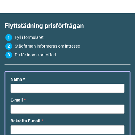
Flyttstädning
prisförfrågan
Fyll i formuläret
Städfirman informeras om intresse
Du får inom kort offert
Namn
*
E-mail
*
Bekräfta E-mail
*