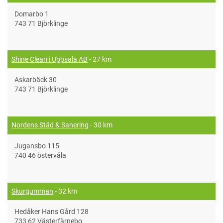
Domarbo 1
743 71 Björklinge
Shine Clean i Uppsala AB
- 27 km
Askarbäck 30
743 71 Björklinge
Nordens Städ & Sanering
- 30 km
Jugansbo 115
740 46 östervåla
Skurgumman
- 32 km
Hedåker Hans Gård 128
733 62 Västerfärnebo