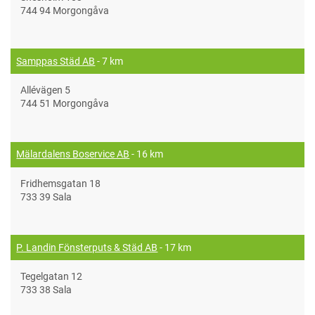
744 94 Morgongåva
Samppas Städ AB
- 7 km
Allévägen 5
744 51 Morgongåva
Mälardalens Boservice AB
- 16 km
Fridhemsgatan 18
733 39 Sala
P. Landin Fönsterputs & Städ AB
- 17 km
Tegelgatan 12
733 38 Sala