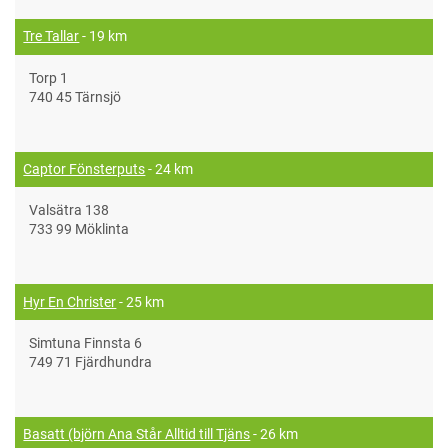
Tre Tallar
- 19 km
Torp 1
740 45 Tärnsjö
Captor Fönsterputs
- 24 km
Valsätra 138
733 99 Möklinta
Hyr En Christer
- 25 km
Simtuna Finnsta 6
749 71 Fjärdhundra
Basatt (björn Ana Står Alltid till Tjäns
- 26 km