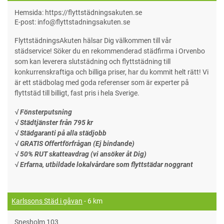
Hemsida: https://flyttstädningsakuten.se
E-post: info@flyttstadningsakuten.se
FlyttstädningsAkuten hälsar Dig välkommen till vår
städservice! Söker du en rekommenderad städfirma i Orvenbo
som kan leverera slutstädning och flyttstädning till
konkurrenskraftiga och billiga priser, har du kommit helt rätt! Vi
är ett städbolag med goda referenser som är experter på
flyttstäd till billigt, fast pris i hela Sverige.
√ Fönsterputsning
√ Städtjänster från 795 kr
√ Städgaranti på alla städjobb
√ GRATIS Offertförfrågan (Ej bindande)
√ 50% RUT skatteavdrag (vi ansöker åt Dig)
√ Erfarna, utbildade lokalvårdare som flyttstädar noggrant
Karlssons Städ i gåvan
- 6 km
Snesholm 103