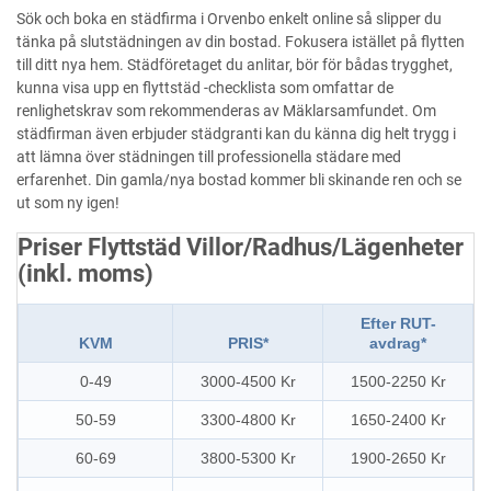
Sök och boka en städfirma i Orvenbo enkelt online så slipper du
tänka på slutstädningen av din bostad. Fokusera istället på flytten
till ditt nya hem. Städföretaget du anlitar, bör för bådas trygghet,
kunna visa upp en flyttstäd -checklista som omfattar de
renlighetskrav som rekommenderas av Mäklarsamfundet. Om
städfirman även erbjuder städgranti kan du känna dig helt trygg i
att lämna över städningen till professionella städare med
erfarenhet. Din gamla/nya bostad kommer bli skinande ren och se
ut som ny igen!
Priser Flyttstäd Villor/Radhus/Lägenheter
(inkl. moms)
Efter RUT-
KVM
PRIS*
avdrag*
0-49
3000-4500 Kr
1500-2250 Kr
50-59
3300-4800 Kr
1650-2400 Kr
60-69
3800-5300 Kr
1900-2650 Kr