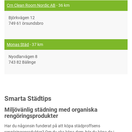
Crn Clean Room Nordic AB
- 36 km
Björkvägen 12
749 61 örsundsbro
Monas Städ
- 37 km
Nyodlarvägen 8
743 82 Bälinge
Smarta Städtips
Miljövänlig städning med organiska
rengöringsprodukter
Har du någonsin funderat på att köpa städproffsens