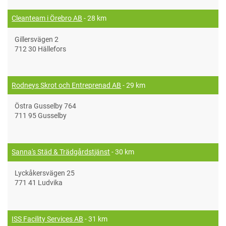
Cleanteam i Örebro AB
- 28 km
Gillersvägen 2
712 30 Hällefors
Rodneys Skrot och Entreprenad AB
- 29 km
Östra Gusselby 764
711 95 Gusselby
Sanna's Städ & Trädgårdstjänst
- 30 km
Lyckåkersvägen 25
771 41 Ludvika
ISS Facility Services AB
- 31 km