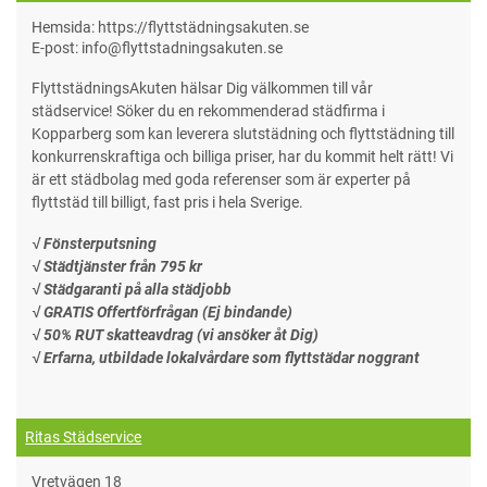
Hemsida: https://flyttstädningsakuten.se
E-post: info@flyttstadningsakuten.se
FlyttstädningsAkuten hälsar Dig välkommen till vår
städservice! Söker du en rekommenderad städfirma i
Kopparberg som kan leverera slutstädning och flyttstädning till
konkurrenskraftiga och billiga priser, har du kommit helt rätt! Vi
är ett städbolag med goda referenser som är experter på
flyttstäd till billigt, fast pris i hela Sverige.
√ Fönsterputsning
√ Städtjänster från 795 kr
√ Städgaranti på alla städjobb
√ GRATIS Offertförfrågan (Ej bindande)
√ 50% RUT skatteavdrag (vi ansöker åt Dig)
√ Erfarna, utbildade lokalvårdare som flyttstädar noggrant
Ritas Städservice
Vretvägen 18