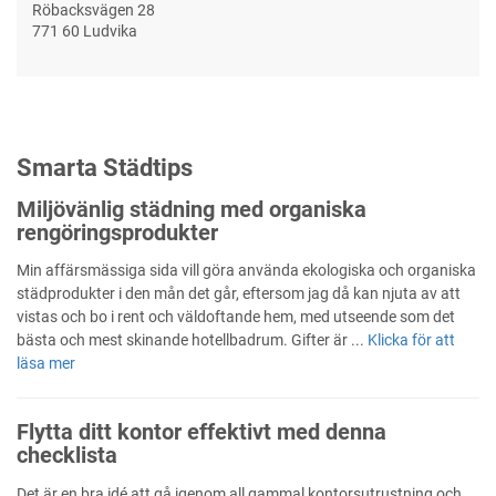
Röbacksvägen 28
771 60 Ludvika
Smarta Städtips
Miljövänlig städning med organiska
rengöringsprodukter
Min affärsmässiga sida vill göra använda ekologiska och organiska
städprodukter i den mån det går, eftersom jag då kan njuta av att
vistas och bo i rent och väldoftande hem, med utseende som det
bästa och mest skinande hotellbadrum. Gifter är ...
Klicka för att
läsa mer
Flytta ditt kontor effektivt med denna
checklista
Det är en bra idé att gå igenom all gammal kontorsutrustning och