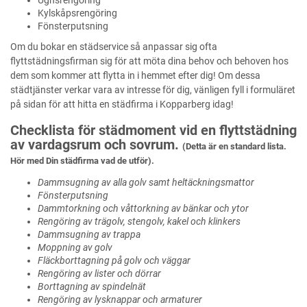
Ugnsrengöring
Kylskåpsrengöring
Fönsterputsning
Om du bokar en städservice så anpassar sig ofta
flyttstädningsfirman sig för att möta dina behov och behoven hos
dem som kommer att flytta in i hemmet efter dig! Om dessa
städtjänster verkar vara av intresse för dig, vänligen fyll i formuläret
på sidan för att hitta en städfirma i Kopparberg idag!
Checklista för städmoment vid en flyttstädning
av vardagsrum och sovrum.
(Detta är en standard lista.
Hör med Din städfirma vad de utför).
Dammsugning av alla golv samt heltäckningsmattor
Fönsterputsning
Dammtorkning och våttorkning av bänkar och ytor
Rengöring av trägolv, stengolv, kakel och klinkers
Dammsugning av trappa
Moppning av golv
Fläckborttagning på golv och väggar
Rengöring av lister och dörrar
Borttagning av spindelnät
Rengöring av lysknappar och armaturer