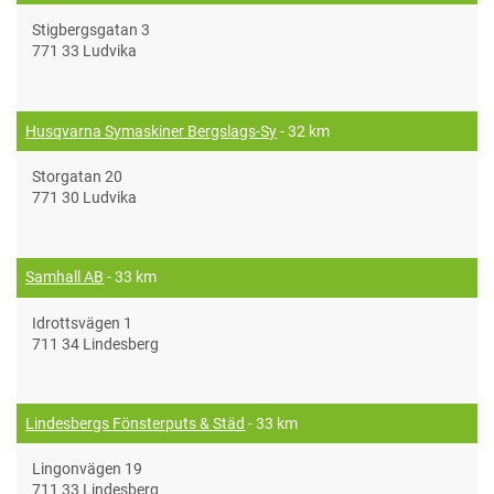
Stigbergsgatan 3
771 33 Ludvika
Husqvarna Symaskiner Bergslags-Sy
- 32 km
Storgatan 20
771 30 Ludvika
Samhall AB
- 33 km
Idrottsvägen 1
711 34 Lindesberg
Lindesbergs Fönsterputs & Städ
- 33 km
Lingonvägen 19
711 33 Lindesberg