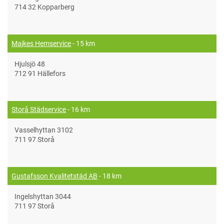
714 32 Kopparberg
Majkes Hemservice
- 15 km
Hjulsjö 48
712 91 Hällefors
Storå Städservice
- 16 km
Vasselhyttan 3102
711 97 Storå
Gustafsson Kvalitetstäd AB
- 18 km
Ingelshyttan 3044
711 97 Storå