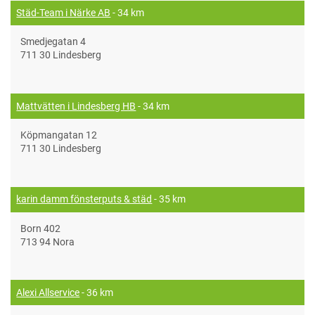
Städ-Team i Närke AB
- 34 km
Smedjegatan 4
711 30 Lindesberg
Mattvätten i Lindesberg HB
- 34 km
Köpmangatan 12
711 30 Lindesberg
karin damm fönsterputs & städ
- 35 km
Born 402
713 94 Nora
Alexi Allservice
- 36 km