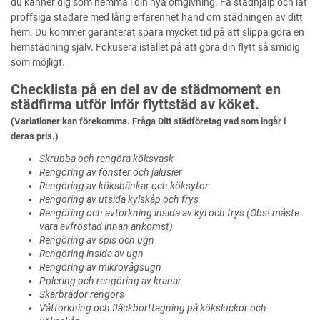
du känner dig som hemma i din nya omgivning. Få städhjälp och låt
proffsiga städare med lång erfarenhet hand om städningen av ditt
hem. Du kommer garanterat spara mycket tid på att slippa göra en
hemstädning själv. Fokusera istället på att göra din flytt så smidig
som möjligt.
Checklista på en del av de städmoment en
städfirma utför inför flyttstäd av köket.
(Variationer kan förekomma. Fråga Ditt städföretag vad som ingår i
deras pris.)
Skrubba och rengöra köksvask
Rengöring av fönster och jalusier
Rengöring av köksbänkar och köksytor
Rengöring av utsida kylskåp och frys
Rengöring och avtorkning insida av kyl och frys (Obs! måste
vara avfrostad innan ankomst)
Rengöring av spis och ugn
Rengöring insida av ugn
Rengöring av mikrovågsugn
Polering och rengöring av kranar
Skärbrädor rengörs
Våttorkning och fläckborttagning på köksluckor och