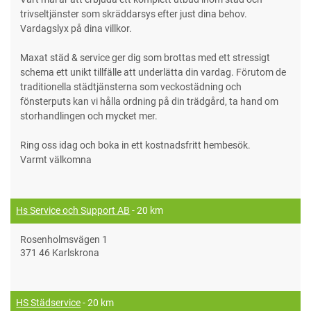
trivseltjänster som skräddarsys efter just dina behov.
Vardagslyx på dina villkor.
Maxat städ & service ger dig som brottas med ett stressigt
schema ett unikt tillfälle att underlätta din vardag. Förutom de
traditionella städtjänsterna som veckostädning och
fönsterputs kan vi hålla ordning på din trädgård, ta hand om
storhandlingen och mycket mer.
Ring oss idag och boka in ett kostnadsfritt hembesök.
Varmt välkomna
Hs Service och Support AB
- 20 km
Rosenholmsvägen 1
371 46 Karlskrona
HS Städservice
- 20 km