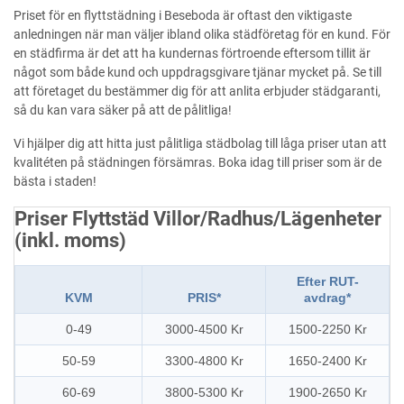
Priset för en flyttstädning i Beseboda är oftast den viktigaste
anledningen när man väljer ibland olika städföretag för en kund. För
en städfirma är det att ha kundernas förtroende eftersom tillit är
något som både kund och uppdragsgivare tjänar mycket på. Se till
att företaget du bestämmer dig för att anlita erbjuder städgaranti,
så du kan vara säker på att de pålitliga!
Vi hjälper dig att hitta just pålitliga städbolag till låga priser utan att
kvalitéten på städningen försämras. Boka idag till priser som är de
bästa i staden!
Priser Flyttstäd Villor/Radhus/Lägenheter
(inkl. moms)
Efter RUT-
KVM
PRIS*
avdrag*
0-49
3000-4500 Kr
1500-2250 Kr
50-59
3300-4800 Kr
1650-2400 Kr
60-69
3800-5300 Kr
1900-2650 Kr