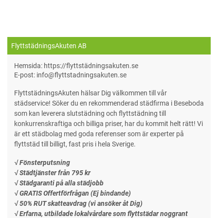
FlyttstädningsAkuten AB
Hemsida: https://flyttstädningsakuten.se
E-post: info@flyttstadningsakuten.se
FlyttstädningsAkuten hälsar Dig välkommen till vår
städservice! Söker du en rekommenderad städfirma i Beseboda
som kan leverera slutstädning och flyttstädning till
konkurrenskraftiga och billiga priser, har du kommit helt rätt! Vi
är ett städbolag med goda referenser som är experter på
flyttstäd till billigt, fast pris i hela Sverige.
√ Fönsterputsning
√ Städtjänster från 795 kr
√ Städgaranti på alla städjobb
√ GRATIS Offertförfrågan (Ej bindande)
√ 50% RUT skatteavdrag (vi ansöker åt Dig)
√ Erfarna, utbildade lokalvårdare som flyttstädar noggrant