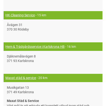
HK-Cleaning Service
- 15 km
Åvägen 31
370 30 Rödeby
Hem & Trädgårdsservice i Karlskrona HB
- 16 km
Djäknemålavägen 8
371 93 Karlskrona
Maxat städ & service
- 20 km
Musikgatan 13
371 49 Karlskrona
Maxat Städ & Service
Vårt mål är att erbjuda ett komplett utbud inom städ och