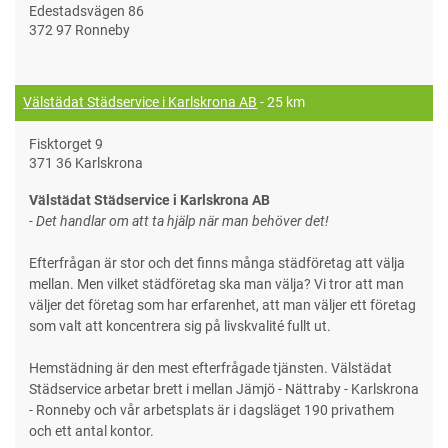
Edestadsvägen 86
372 97 Ronneby
Välstädat Städservice i Karlskrona AB
- 25 km
Fisktorget 9
371 36 Karlskrona
Välstädat Städservice i Karlskrona AB
- Det handlar om att ta hjälp när man behöver det!
Efterfrågan är stor och det finns många städföretag att välja
mellan. Men vilket städföretag ska man välja? Vi tror att man
väljer det företag som har erfarenhet, att man väljer ett företag
som valt att koncentrera sig på livskvalité fullt ut.
Hemstädning är den mest efterfrågade tjänsten. Välstädat
Städservice arbetar brett i mellan Jämjö - Nättraby - Karlskrona
- Ronneby och vår arbetsplats är i dagsläget 190 privathem
och ett antal kontor.