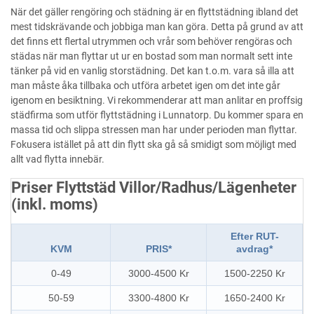
När det gäller rengöring och städning är en flyttstädning ibland det
mest tidskrävande och jobbiga man kan göra. Detta på grund av att
det finns ett flertal utrymmen och vrår som behöver rengöras och
städas när man flyttar ut ur en bostad som man normalt sett inte
tänker på vid en vanlig storstädning. Det kan t.o.m. vara så illa att
man måste åka tillbaka och utföra arbetet igen om det inte går
igenom en besiktning. Vi rekommenderar att man anlitar en proffsig
städfirma som utför flyttstädning i Lunnatorp. Du kommer spara en
massa tid och slippa stressen man har under perioden man flyttar.
Fokusera istället på att din flytt ska gå så smidigt som möjligt med
allt vad flytta innebär.
Priser Flyttstäd Villor/Radhus/Lägenheter
(inkl. moms)
Efter RUT-
KVM
PRIS*
avdrag*
0-49
3000-4500 Kr
1500-2250 Kr
50-59
3300-4800 Kr
1650-2400 Kr