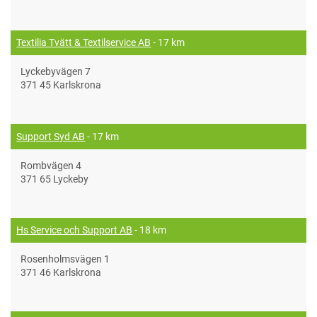
Textilia Tvätt & Textilservice AB
- 17 km
Lyckebyvägen 7
371 45 Karlskrona
Support Syd AB
- 17 km
Rombvägen 4
371 65 Lyckeby
Hs Service och Support AB
- 18 km
Rosenholmsvägen 1
371 46 Karlskrona