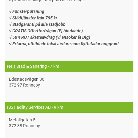
√ Fönsterputsning
√ Städtjänster från 795 kr
√ Städgaranti på alla städjobb
√ GRATIS Offertförfrågan (Ej bindande)
√ 50% RUT skatteavdrag (vi ansöker åt Dig)
√ Erfarna, utbildade lokalvårdare som flyttstädar noggrant
Nels Städ & Sanering
- 7 km
Edestadsvägen 86
372 97 Ronneby
ISS Facility Services AB
- 9 km
Metallgatan 5
372 38 Ronneby