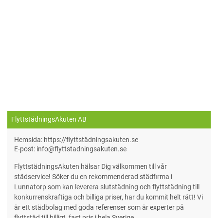
FlyttstädningsAkuten AB
Hemsida: https://flyttstädningsakuten.se
E-post: info@flyttstadningsakuten.se
FlyttstädningsAkuten hälsar Dig välkommen till vår
städservice! Söker du en rekommenderad städfirma i
Lunnatorp som kan leverera slutstädning och flyttstädning till
konkurrenskraftiga och billiga priser, har du kommit helt rätt! Vi
är ett städbolag med goda referenser som är experter på
flyttstäd till billigt, fast pris i hela Sverige.