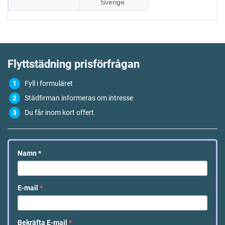
Sverige.
Flyttstädning
prisförfrågan
Fyll i formuläret
Städfirman informeras om intresse
Du får inom kort offert
Namn
*
E-mail
*
Bekräfta E-mail
*