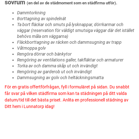
sovrum
(en del av de städmoment som en städfirma utför).
Dammtorkning
Borttagning av spindelnät
Ta bort fläckar och smuts på lysknappar, dörrkarmar och
väggar (reservation för väldigt smutsiga väggar där det istället
behövs måla om väggarna)
Fläckborttagning av räcken och dammsugning av trapp
Våtmoppa golv
Rengöra dörrar och bänkytor
Rengöring av ventilations galler, takfläktar och armaturer
Torka av och damma skåp ut och invändigt
Rengöring av garderob ut och invändigt
Dammsugning av golv och heltäckningsmatta
För en gratis offertförfrågan, fyll i formuläret på sidan. Du snabbt
får svar på vilken städfirma som kan ta städningen på ditt valda
datum/tid till det bästa priset. Anlita en professionell städning av
Ditt hem i Lunnatorp idag!