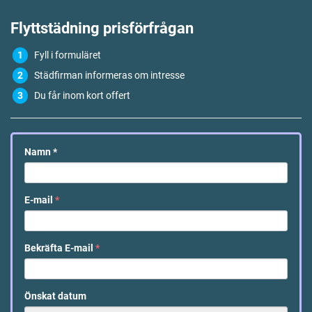
Flyttstädning
prisförfrågan
Fyll i formuläret
Städfirman informeras om intresse
Du får inom kort offert
Namn
*
E-mail
*
Bekräfta E-mail
*
Önskat datum