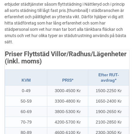
erbjuder städtjänster såsom flyttstädning i Nättleryd och i princip
all sorts städning till lågt fast pris.[thumbnail] I städbranschen är
erfarenhet och pålitlighet av yttersta vikt. Därför hjälper vi dig att
hitta städföretag som har lång erfarenhet och som har
städpersonal som vet hur man tar bort alla tänkbara fläckar och
smuts och vet hur olika typer av städutrustning används på bästa
sätt.
Priser Flyttstäd Villor/Radhus/Lägenheter
(inkl. moms)
Efter RUT-
KVM
PRIS*
avdrag*
0-49
3000-4500 Kr
1500-2250 Kr
50-59
3300-4800 Kr
1650-2400 Kr
60-69
3800-5300 Kr
1900-2650 Kr
70-79
4200-5700 Kr
2100-2850 Kr
80-89
4600-6100 Kr
2300-3050 Kr