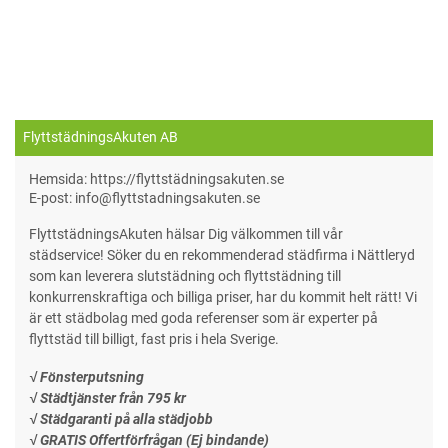
FlyttstädningsAkuten AB
Hemsida: https://flyttstädningsakuten.se
E-post: info@flyttstadningsakuten.se
FlyttstädningsAkuten hälsar Dig välkommen till vår
städservice! Söker du en rekommenderad städfirma i Nättleryd
som kan leverera slutstädning och flyttstädning till
konkurrenskraftiga och billiga priser, har du kommit helt rätt! Vi
är ett städbolag med goda referenser som är experter på
flyttstäd till billigt, fast pris i hela Sverige.
√ Fönsterputsning
√ Städtjänster från 795 kr
√ Städgaranti på alla städjobb
√ GRATIS Offertförfrågan (Ej bindande)