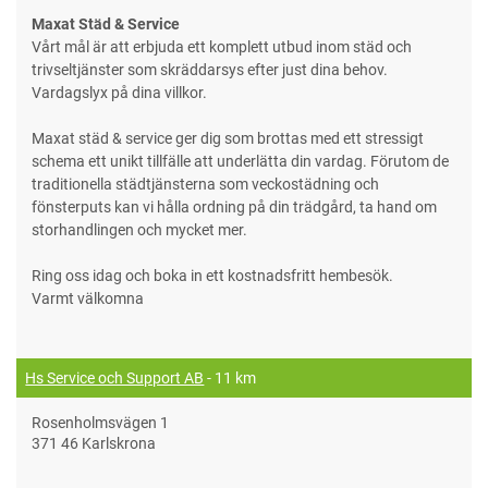
Maxat Städ & Service
Vårt mål är att erbjuda ett komplett utbud inom städ och
trivseltjänster som skräddarsys efter just dina behov.
Vardagslyx på dina villkor.
Maxat städ & service ger dig som brottas med ett stressigt
schema ett unikt tillfälle att underlätta din vardag. Förutom de
traditionella städtjänsterna som veckostädning och
fönsterputs kan vi hålla ordning på din trädgård, ta hand om
storhandlingen och mycket mer.
Ring oss idag och boka in ett kostnadsfritt hembesök.
Varmt välkomna
Hs Service och Support AB
- 11 km
Rosenholmsvägen 1
371 46 Karlskrona