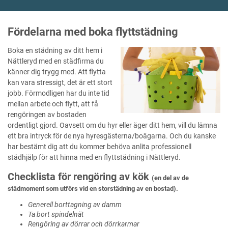
Fördelarna med boka flyttstädning
Boka en städning av ditt hem i
Nättleryd med en städfirma du
känner dig trygg med. Att flytta
kan vara stressigt, det är ett stort
jobb. Förmodligen har du inte tid
mellan arbete och flytt, att få
rengöringen av bostaden
ordentligt gjord. Oavsett om du hyr eller äger ditt hem, vill du lämna
ett bra intryck för de nya hyresgästerna/boägarna. Och du kanske
har bestämt dig att du kommer behöva anlita professionell
städhjälp för att hinna med en flyttstädning i Nättleryd.
Checklista för rengöring av kök
(en del av de
städmoment som utförs vid en storstädning av en bostad).
Generell borttagning av damm
Ta bort spindelnät
Rengöring av dörrar och dörrkarmar