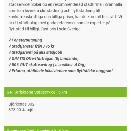
städservice! Söker du en rekommenderad städfirma i Svanhalla
som kan leverera slutstädning och flyttstädning till
konkurrenskraftiga och billiga priser, har du kommit helt rätt! Vi
är ett städbolag med goda referenser som är experter på
flyttstäd till billigt, fast pris i hela Sverige.
√ Fönsterputsning
√ Städtjänster från 795 kr
√ Städgaranti på alla städjobb
√ GRATIS Offertförfrågan (Ej bindande)
√ 50% RUT skatteavdrag (vi ansöker åt Dig)
√ Erfarna, utbildade lokalvårdare som flyttstädar noggrant
S R Karlskrona Städservice
- 5 km
Björkenäs 302
373 00 Jämjö
Berendsen Textil Service AB
- 9 km