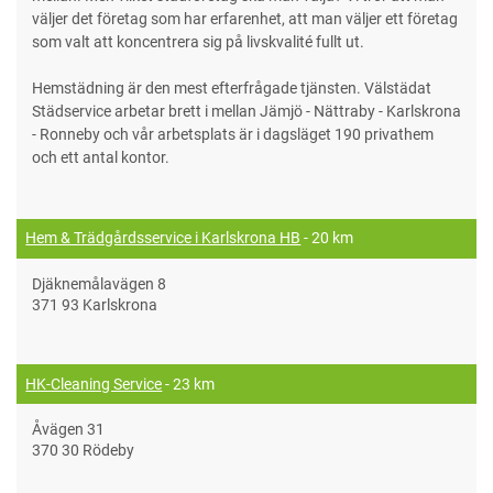
väljer det företag som har erfarenhet, att man väljer ett företag
som valt att koncentrera sig på livskvalité fullt ut.
Hemstädning är den mest efterfrågade tjänsten. Välstädat
Städservice arbetar brett i mellan Jämjö - Nättraby - Karlskrona
- Ronneby och vår arbetsplats är i dagsläget 190 privathem
och ett antal kontor.
Hem & Trädgårdsservice i Karlskrona HB
- 20 km
Djäknemålavägen 8
371 93 Karlskrona
HK-Cleaning Service
- 23 km
Åvägen 31
370 30 Rödeby