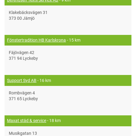
Klakebäcksvägen 31
373 00 Jämjö
Fönstertradition HB Karlskrona
- 15 km
Fäjövägen 42
371 94 Lyckeby
Support Syd AB
- 16 km
Rombvägen 4
371 65 Lyckeby
Maxat städ & service
- 18 km
Musikgatan 13