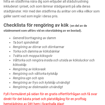
hitta en städfirma nära dig som erbjuder all städutrustning
inkluderat i priset, och som lämnar städgaranti på alla deras
städtjänster. Hör med den städfirma du anlitar om vilka villkor som
gäller samt vad som ingår i deras pris.
Checklista för rengöring av kök
(en del av de
städmoment som utförs vid en storstädning av en bostad).
Generell borttagning av damm
Ta bort spindelnät
Rengöring av dörrar och dörrkarmar
Torka och damma av köksbänkar
Tvätta och moppa köksgolv
Våttorka och rengöra insida och utsida av köksluckor och
köksskåp
Rengöring av köksvask
Rengöring och våttorka kylskåp
Rengöra ugn och spis
Rengöring av frys och kylskåp utvändigt
Rengöring av diskmaskin utvändigt
Fyll i formuläret på sidan för en gratis offertförfrågan och få svar
direkt för det bästa priset och platstillgång för en proffsig
hemstädning av Ditt hem i Svanhalla idag!