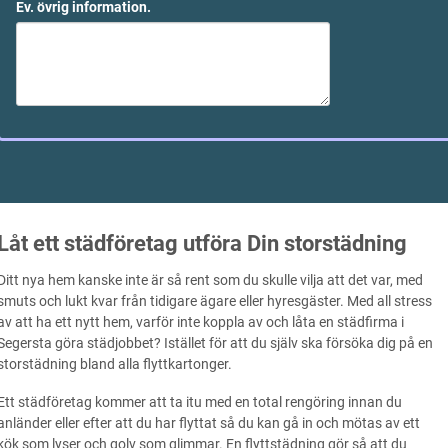
Ev. övrig information.
Låt ett städföretag utföra Din storstädning
Ditt nya hem kanske inte är så rent som du skulle vilja att det var, med
smuts och lukt kvar från tidigare ägare eller hyresgäster. Med all stress
av att ha ett nytt hem, varför inte koppla av och låta en städfirma i
Segersta göra städjobbet? Istället för att du själv ska försöka dig på en
storstädning bland alla flyttkartonger.
Ett städföretag kommer att ta itu med en total rengöring innan du
anländer eller efter att du har flyttat så du kan gå in och mötas av ett
kök som lyser och golv som glimmar. En flyttstädning gör så att du