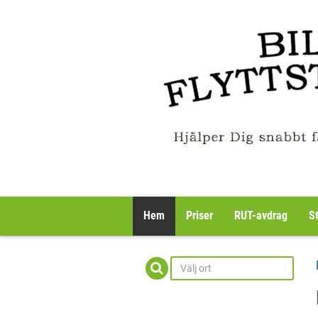
Hem
Priser
RUT-avdrag
S