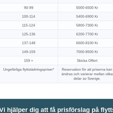
90-99
5000-6500 Kr
100-114
5400-6900 Kr
115-124
5800-7300 Kr
125-136
6200-7700 Kr
137-148
6600-8100 Kr
149-159
7000-8500 Kr
159 +
Skicka Offert
Ungefärliga flyttstädningspriser*
Reservation för att priserna kan
ändras och varierar mellan olika
delar av Sverige.
Vi hjälper dig att få prisförslag på flyt