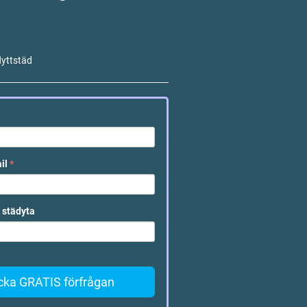
lyttstäd
ail
*
 städyta
cka GRATIS förfrågan