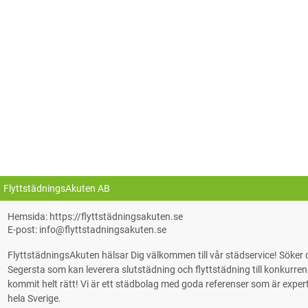
FlyttstädningsAkuten AB
Hemsida: https://flyttstädningsakuten.se
E-post: info@flyttstadningsakuten.se
FlyttstädningsAkuten hälsar Dig välkommen till vår städservice! Söke
Segersta som kan leverera slutstädning och flyttstädning till konkurrensk
kommit helt rätt! Vi är ett städbolag med goda referenser som är experter på
hela Sverige.