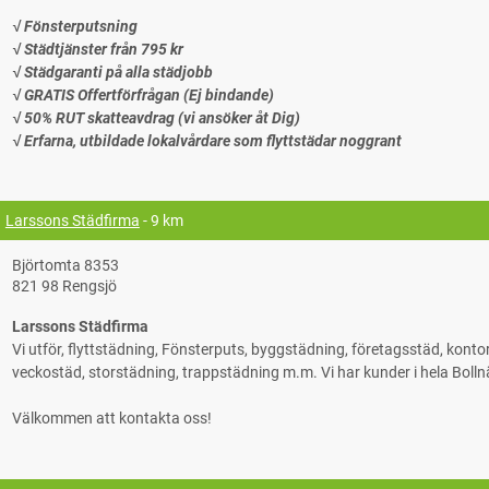
√ Fönsterputsning
√ Städtjänster från 795 kr
√ Städgaranti på alla städjobb
√ GRATIS Offertförfrågan (Ej bindande)
√ 50% RUT skatteavdrag (vi ansöker åt Dig)
√ Erfarna, utbildade lokalvårdare som flyttstädar noggrant
Larssons Städfirma
- 9 km
Björtomta 8353
821 98 Rengsjö
Larssons Städfirma
Vi utför, flyttstädning, Fönsterputs, byggstädning, företagsstäd, kont
veckostäd, storstädning, trappstädning m.m. Vi har kunder i hela Bol
Välkommen att kontakta oss!