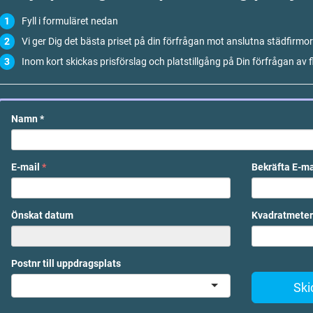
Fyll i formuläret nedan
Vi ger Dig det bästa priset på din förfrågan mot anslutna städfirmor
Inom kort skickas prisförslag och platstillgång på Din förfrågan av f
Namn
*
E-mail
*
Bekräfta E-m
Önskat datum
Kvadratmeter
Postnr till uppdragsplats
Ski