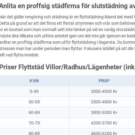
Anlita en proffsig städfirma för slutstädning a
När det gäller rengöring och städning är en flyttstädning ibland det mes
Detta på grund av att det finns ett flertal utrymmen och vrår som behöve
ur en bostad som man normalt sett inte tänker på vid en vanlig storstädnin
måste åka tillbaka och utföra arbetet igen om det inte går igenom en be
anlitar en proffsig städfirma som utför flyttstädning i Segersta. Du kom
stressen man har under perioden man flyttar. Fokusera istället på att din
allt vad flytta innebär.
Priser Flyttstäd Villor/Radhus/Lägenheter (in
KVM
PRIS*
0-49
3000-4500 Kr
50-59
3300-4800 Kr
60-69
3800-5300 Kr
70-79
4200-5700 Kr
80-89
4600-6100 Kr