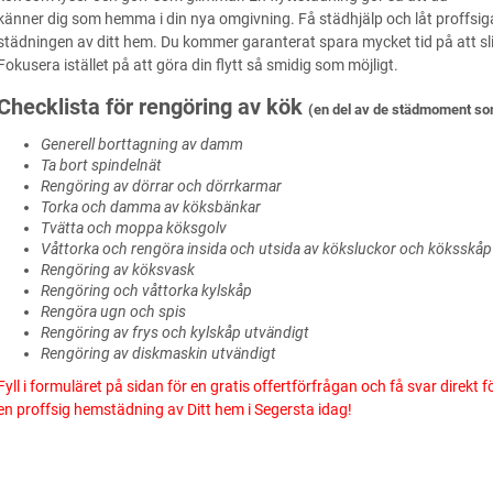
känner dig som hemma i din nya omgivning. Få städhjälp och låt proffsi
städningen av ditt hem. Du kommer garanterat spara mycket tid på att sl
Fokusera istället på att göra din flytt så smidig som möjligt.
Checklista för rengöring av kök
(en del av de städmoment som
Generell borttagning av damm
Ta bort spindelnät
Rengöring av dörrar och dörrkarmar
Torka och damma av köksbänkar
Tvätta och moppa köksgolv
Våttorka och rengöra insida och utsida av köksluckor och köksskåp
Rengöring av köksvask
Rengöring och våttorka kylskåp
Rengöra ugn och spis
Rengöring av frys och kylskåp utvändigt
Rengöring av diskmaskin utvändigt
Fyll i formuläret på sidan för en gratis offertförfrågan och få svar direkt f
en proffsig hemstädning av Ditt hem i Segersta idag!