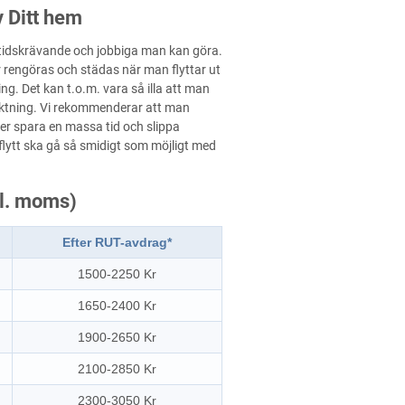
v Ditt hem
t tidskrävande och jobbiga man kan göra.
r rengöras och städas när man flyttar ut
g. Det kan t.o.m. vara så illa att man
siktning. Vi rekommenderar att man
mer spara en massa tid och slippa
 flytt ska gå så smidigt som möjligt med
kl. moms)
Efter RUT-avdrag*
1500-2250 Kr
1650-2400 Kr
1900-2650 Kr
2100-2850 Kr
2300-3050 Kr