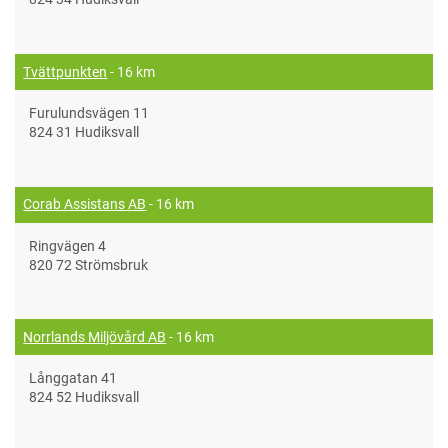
Tvättpunkten
- 16 km
Furulundsvägen 11
824 31 Hudiksvall
Corab Assistans AB
- 16 km
Ringvägen 4
820 72 Strömsbruk
Norrlands Miljövård AB
- 16 km
Långgatan 41
824 52 Hudiksvall