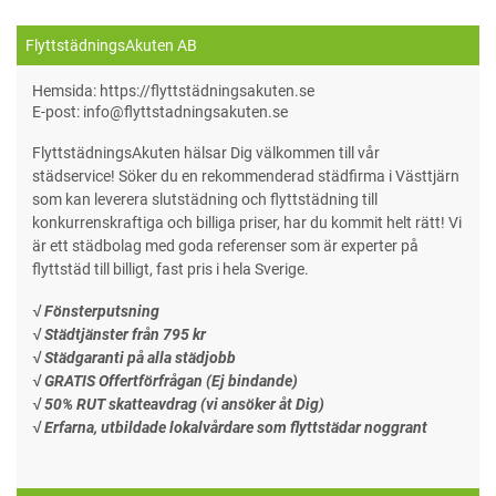
FlyttstädningsAkuten AB
Hemsida: https://flyttstädningsakuten.se
E-post: info@flyttstadningsakuten.se
FlyttstädningsAkuten hälsar Dig välkommen till vår
städservice! Söker du en rekommenderad städfirma i Västtjärn
som kan leverera slutstädning och flyttstädning till
konkurrenskraftiga och billiga priser, har du kommit helt rätt! Vi
är ett städbolag med goda referenser som är experter på
flyttstäd till billigt, fast pris i hela Sverige.
√ Fönsterputsning
√ Städtjänster från 795 kr
√ Städgaranti på alla städjobb
√ GRATIS Offertförfrågan (Ej bindande)
√ 50% RUT skatteavdrag (vi ansöker åt Dig)
√ Erfarna, utbildade lokalvårdare som flyttstädar noggrant