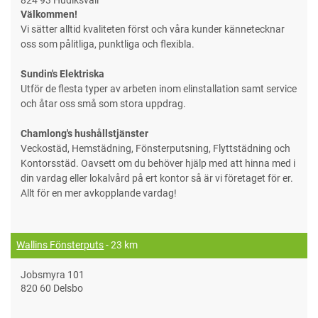
824 93 Hudiksvall
Välkommen!
Vi sätter alltid kvaliteten först och våra kunder kännetecknar
oss som pålitliga, punktliga och flexibla.
Sundin's Elektriska
Utför de flesta typer av arbeten inom elinstallation samt service
och åtar oss små som stora uppdrag.
Chamlong's hushållstjänster
Veckostäd, Hemstädning, Fönsterputsning, Flyttstädning och
Kontorsstäd. Oavsett om du behöver hjälp med att hinna med i
din vardag eller lokalvård på ert kontor så är vi företaget för er.
Allt för en mer avkopplande vardag!
Wallins Fönsterputs
- 23 km
Jobsmyra 101
820 60 Delsbo