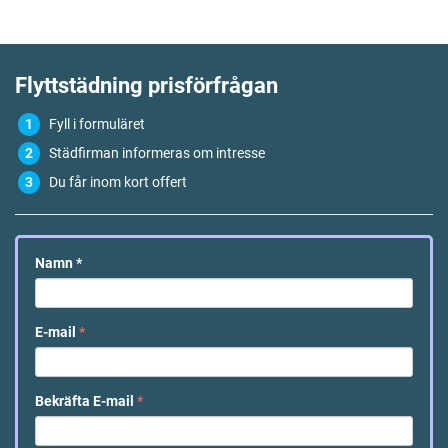
Flyttstädning
prisförfrågan
Fyll i formuläret
Städfirman informeras om intresse
Du får inom kort offert
Namn
*
E-mail
*
Bekräfta E-mail
*