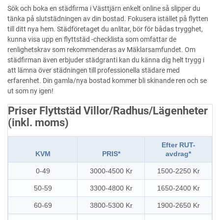
Sök och boka en städfirma i Västtjärn enkelt online så slipper du
tänka på slutstädningen av din bostad. Fokusera istället på flytten
till ditt nya hem. Städföretaget du anlitar, bör för bådas trygghet,
kunna visa upp en flyttstäd -checklista som omfattar de
renlighetskrav som rekommenderas av Mäklarsamfundet. Om
städfirman även erbjuder städgranti kan du känna dig helt trygg i
att lämna över städningen till professionella städare med
erfarenhet. Din gamla/nya bostad kommer bli skinande ren och se
ut som ny igen!
Priser Flyttstäd Villor/Radhus/Lägenheter
(inkl. moms)
Efter RUT-
KVM
PRIS*
avdrag*
0-49
3000-4500 Kr
1500-2250 Kr
50-59
3300-4800 Kr
1650-2400 Kr
60-69
3800-5300 Kr
1900-2650 Kr