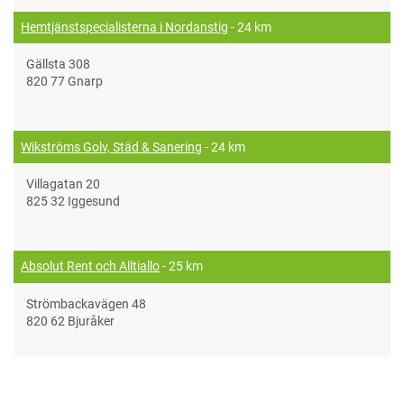
Hemtjänstspecialisterna i Nordanstig
- 24 km
Gällsta 308
820 77 Gnarp
Wikströms Golv, Städ & Sanering
- 24 km
Villagatan 20
825 32 Iggesund
Absolut Rent och Alltiallo
- 25 km
Strömbackavägen 48
820 62 Bjuråker