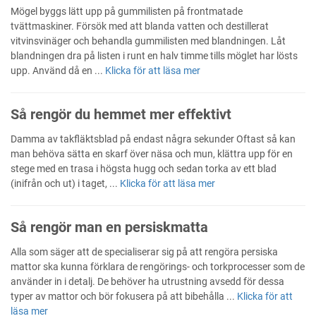
Mögel byggs lätt upp på gummilisten på frontmatade
tvättmaskiner. Försök med att blanda vatten och destillerat
vitvinsvinäger och behandla gummilisten med blandningen. Låt
blandningen dra på listen i runt en halv timme tills möglet har lösts
upp. Använd då en ...
Klicka för att läsa mer
Så rengör du hemmet mer effektivt
Damma av takfläktsblad på endast några sekunder Oftast så kan
man behöva sätta en skarf över näsa och mun, klättra upp för en
stege med en trasa i högsta hugg och sedan torka av ett blad
(inifrån och ut) i taget, ...
Klicka för att läsa mer
Så rengör man en persiskmatta
Alla som säger att de specialiserar sig på att rengöra persiska
mattor ska kunna förklara de rengörings- och torkprocesser som de
använder in i detalj. De behöver ha utrustning avsedd för dessa
typer av mattor och bör fokusera på att bibehålla ...
Klicka för att
läsa mer