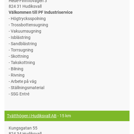
Hede-Finnflovägen 3
824 31 Hudiksvall
Välkommen till PF Industriservice
- Högtrycksspolning
- Trossbottensugning
- Vakuumsugning
- Isblästring
- Sandblästring
- Torrsugning
- Skottning
- Takskottning
- Bilning
- Rivning
- Arbete på väg
- Ställningsmaterial
- SSG Entré
Tvätthögen i Hudiksvall AB
- 15 km
Kungsgatan 55
824 34 Hudiksvall