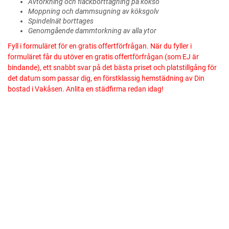
Avtorkning och fläckborttagning på köksö
Moppning och dammsugning av köksgolv
Spindelnät borttages
Genomgående dammtorkning av alla ytor
Fyll i formuläret för en gratis offertförfrågan. När du fyller i
formuläret får du utöver en gratis offertförfrågan (som EJ är
bindande), ett snabbt svar på det bästa priset och platstillgång för
det datum som passar dig, en förstklassig hemstädning av Din
bostad i Vakåsen. Anlita en städfirma redan idag!