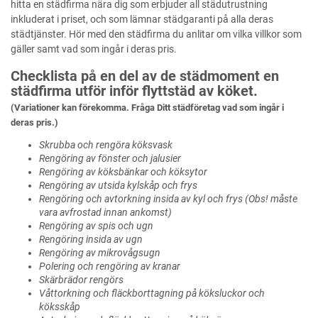
hitta en städfirma nära dig som erbjuder all städutrustning
inkluderat i priset, och som lämnar städgaranti på alla deras
städtjänster. Hör med den städfirma du anlitar om vilka villkor som
gäller samt vad som ingår i deras pris.
Checklista på en del av de städmoment en
städfirma utför inför flyttstäd av köket.
(Variationer kan förekomma. Fråga Ditt städföretag vad som ingår i
deras pris.)
Skrubba och rengöra köksvask
Rengöring av fönster och jalusier
Rengöring av köksbänkar och köksytor
Rengöring av utsida kylskåp och frys
Rengöring och avtorkning insida av kyl och frys (Obs! måste
vara avfrostad innan ankomst)
Rengöring av spis och ugn
Rengöring insida av ugn
Rengöring av mikrovågsugn
Polering och rengöring av kranar
Skärbrädor rengörs
Våttorkning och fläckborttagning på köksluckor och
köksskåp