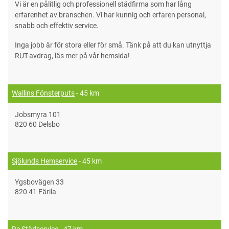
Vi är en pålitlig och professionell städfirma som har lång
erfarenhet av branschen. Vi har kunnig och erfaren personal,
snabb och effektiv service.
Inga jobb är för stora eller för små. Tänk på att du kan utnyttja
RUT-avdrag, läs mer på vår hemsida!
Wallins Fönsterputs
- 45 km
Jobsmyra 101
820 60 Delsbo
Sjölunds Hemservice
- 45 km
Ygsbovägen 33
820 41 Färila
Re Städservice
- 47 km