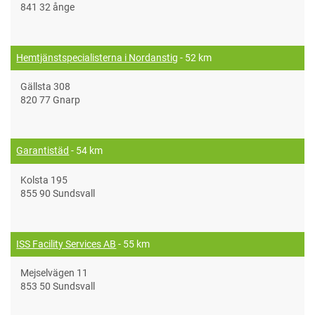
841 32 ånge
Hemtjänstspecialisterna i Nordanstig
- 52 km
Gällsta 308
820 77 Gnarp
Garantistäd
- 54 km
Kolsta 195
855 90 Sundsvall
ISS Facility Services AB
- 55 km
Mejselvägen 11
853 50 Sundsvall