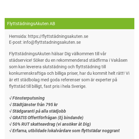
FlyttstädningsAkuten AB
Hemsida: https://flyttstädningsakuten.se
E-post: info@flyttstadningsakuten.se
FlyttstädningsAkuten hälsar Dig välkommen till vår
städservice! Söker du en rekommenderad städfirma i Vakåsen
som kan leverera slutstädning och flyttstädning till
konkurrenskraftiga och billiga priser, har du kommit helt rätt! Vi
är ett städbolag med goda referenser som är experter på
flyttstäd till billigt, fast pris i hela Sverige.
√ Fönsterputsning
√ Städtjänster från 795 kr
√ Städgaranti på alla städjobb
√ GRATIS Offertförfrågan (Ej bindande)
√ 50% RUT skatteavdrag (vi ansöker åt Dig)
√ Erfarna, utbildade lokalvårdare som flyttstädar noggrant