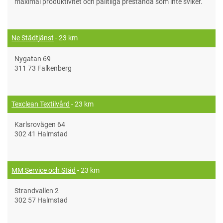
maximal produktivitet och pålitliga prestanda som inte sviker.
Ne Städtjänst
- 23 km
Nygatan 69
311 73 Falkenberg
Texclean Textilvård
- 23 km
Karlsrovägen 64
302 41 Halmstad
MM Service och Städ
- 23 km
Strandvallen 2
302 57 Halmstad