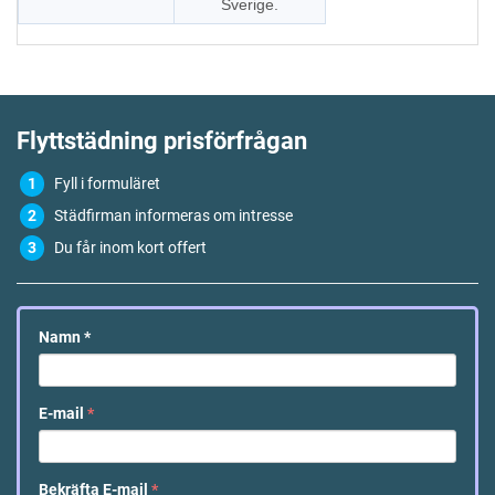
Sverige.
Flyttstädning
prisförfrågan
Fyll i formuläret
Städfirman informeras om intresse
Du får inom kort offert
Namn
*
E-mail
*
Bekräfta E-mail
*