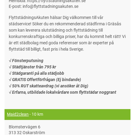
Hemsida: https://flyttstädningsakuten.se
E-post: info@flyttstadningsakuten.se
FlyttstädningsAkuten hälsar Dig välkommen till vår
städservice! Söker du en rekommenderad städfirma i Gräsås
som kan leverera slutstädning och flyttstädning till
konkurrenskraftiga och billiga priser, har du kommit helt rätt! Vi
är ett städbolag med goda referenser som är experter på
flyttstäd till billigt, fast pris i hela Sverige.
√ Fönsterputsning
√ Städtjänster från 795 kr
√ Städgaranti på alla städjobb
√ GRATIS Offertförfrågan (Ej bindande)
√ 50% RUT skatteavdrag (vi ansöker åt Dig)
√ Erfarna, utbildade lokalvårdare som flyttstädar noggrant
Maid2clean
- 10 km
Blomstervägen 6
313 32 Oskarström