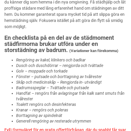
du känner dig som hemma i din nya omgivning. Få städhjälp och låt
proffsiga städare med lång erfarenhet hand om städningen av ditt
hem. Du kommer garanterat spara mycket tid på att slippa göra en
hemstädning själv. Fokusera istället på att göra din flytt så smidig
som möjligt.
En checklista på en del av de städmoment
städfirmorna brukar utföra under en
storstädning av badrum.
(Variationer kan förekomma)
Rengöring av kakel, klinkers och badkar
Dusch och duschdörrar – rengjorda och tvättade
Golv – moppade och torkade
Fönster – putsade och borttagning av tvålrester
Skåp och medicinskåp – Rengjorda in- utvändigt
Badrumsspeglar – Tvättade och putsade
Handfat – rengörs från avlagringar från kalk samt smuts från
tvålrester
Toalett rengörs och desinfekteras
Kranar – rengörs och poleras
Borttagning av spindelnät
Generell rengöring av resterade utrymmen
Fyll i formuläret för en gratis offertförfrågan, där du snabbt får svar