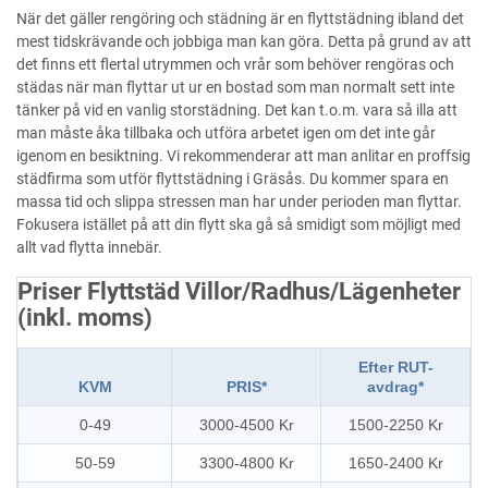
När det gäller rengöring och städning är en flyttstädning ibland det
mest tidskrävande och jobbiga man kan göra. Detta på grund av att
det finns ett flertal utrymmen och vrår som behöver rengöras och
städas när man flyttar ut ur en bostad som man normalt sett inte
tänker på vid en vanlig storstädning. Det kan t.o.m. vara så illa att
man måste åka tillbaka och utföra arbetet igen om det inte går
igenom en besiktning. Vi rekommenderar att man anlitar en proffsig
städfirma som utför flyttstädning i Gräsås. Du kommer spara en
massa tid och slippa stressen man har under perioden man flyttar.
Fokusera istället på att din flytt ska gå så smidigt som möjligt med
allt vad flytta innebär.
Priser Flyttstäd Villor/Radhus/Lägenheter
(inkl. moms)
Efter RUT-
KVM
PRIS*
avdrag*
0-49
3000-4500 Kr
1500-2250 Kr
50-59
3300-4800 Kr
1650-2400 Kr