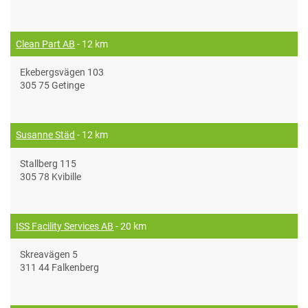
Clean Part AB
- 12 km
Ekebergsvägen 103
305 75 Getinge
Susanne Städ
- 12 km
Stallberg 115
305 78 Kvibille
ISS Facility Services AB
- 20 km
Skreavägen 5
311 44 Falkenberg