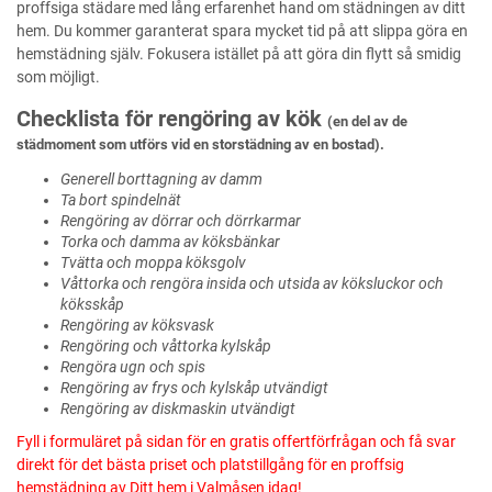
proffsiga städare med lång erfarenhet hand om städningen av ditt
hem. Du kommer garanterat spara mycket tid på att slippa göra en
hemstädning själv. Fokusera istället på att göra din flytt så smidig
som möjligt.
Checklista för rengöring av kök
(en del av de
städmoment som utförs vid en storstädning av en bostad).
Generell borttagning av damm
Ta bort spindelnät
Rengöring av dörrar och dörrkarmar
Torka och damma av köksbänkar
Tvätta och moppa köksgolv
Våttorka och rengöra insida och utsida av köksluckor och
köksskåp
Rengöring av köksvask
Rengöring och våttorka kylskåp
Rengöra ugn och spis
Rengöring av frys och kylskåp utvändigt
Rengöring av diskmaskin utvändigt
Fyll i formuläret på sidan för en gratis offertförfrågan och få svar
direkt för det bästa priset och platstillgång för en proffsig
hemstädning av Ditt hem i Valmåsen idag!