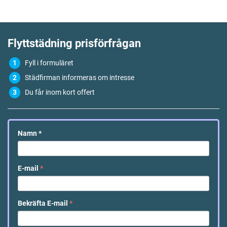
Flyttstädning
prisförfrågan
Fyll i formuläret
Städfirman informeras om intresse
Du får inom kort offert
Namn
*
E-mail
*
Bekräfta E-mail
*