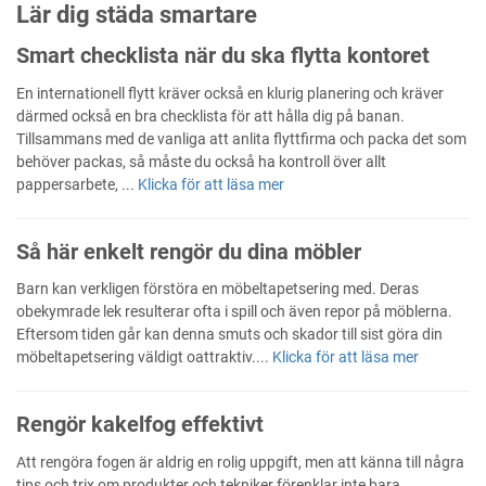
Lär dig städa smartare
Smart checklista när du ska flytta kontoret
En internationell flytt kräver också en klurig planering och kräver
därmed också en bra checklista för att hålla dig på banan.
Tillsammans med de vanliga att anlita flyttfirma och packa det som
behöver packas, så måste du också ha kontroll över allt
pappersarbete, ...
Klicka för att läsa mer
Så här enkelt rengör du dina möbler
Barn kan verkligen förstöra en möbeltapetsering med. Deras
obekymrade lek resulterar ofta i spill och även repor på möblerna.
Eftersom tiden går kan denna smuts och skador till sist göra din
möbeltapetsering väldigt oattraktiv....
Klicka för att läsa mer
Rengör kakelfog effektivt
Att rengöra fogen är aldrig en rolig uppgift, men att känna till några
tips och trix om produkter och tekniker förenklar inte bara