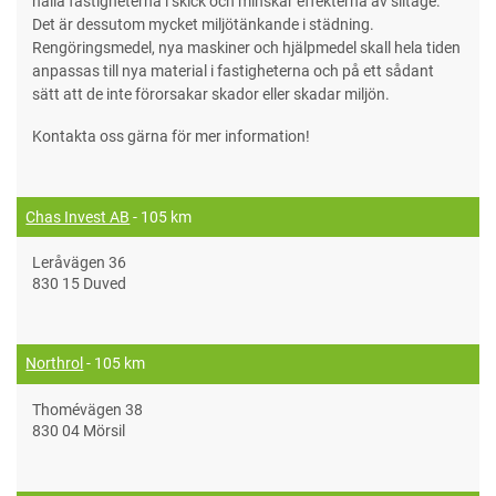
hålla fastigheterna i skick och minskar effekterna av slitage.
Det är dessutom mycket miljötänkande i städning.
Rengöringsmedel, nya maskiner och hjälpmedel skall hela tiden
anpassas till nya material i fastigheterna och på ett sådant
sätt att de inte förorsakar skador eller skadar miljön.
Kontakta oss gärna för mer information!
Chas Invest AB
- 105 km
Leråvägen 36
830 15 Duved
Northrol
- 105 km
Thomévägen 38
830 04 Mörsil