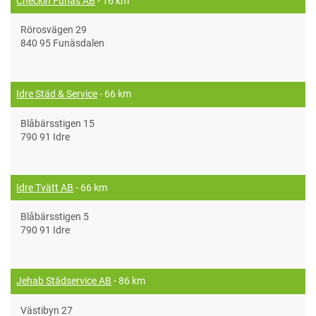
Checkin Funäs AB
- 16 km
Rörosvägen 29
840 95 Funäsdalen
Idre Städ & Service
- 66 km
Blåbärsstigen 15
790 91 Idre
Idre Tvätt AB
- 66 km
Blåbärsstigen 5
790 91 Idre
Jehab Städservice AB
- 86 km
Västibyn 27