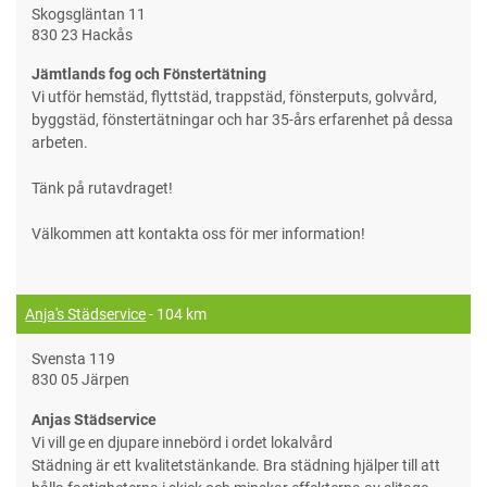
Skogsgläntan 11
830 23 Hackås
Jämtlands fog och Fönstertätning
Vi utför hemstäd, flyttstäd, trappstäd, fönsterputs, golvvård,
byggstäd, fönstertätningar och har 35-års erfarenhet på dessa
arbeten.
Tänk på rutavdraget!
Välkommen att kontakta oss för mer information!
Anja's Städservice
- 104 km
Svensta 119
830 05 Järpen
Anjas Städservice
Vi vill ge en djupare innebörd i ordet lokalvård
Städning är ett kvalitetstänkande. Bra städning hjälper till att