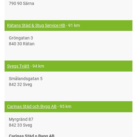
790 90 Särna
Rätans Städ & Stug Service HB
- 91 km
Gröngatan 3
840 30 Rätan
Svegs Tvätt
- 94 km
Smålandsgatan 5
842 32 Sveg
Carinas Städ och Bygg AB
- 95 km
Myrgränd 87
842 33 Sveg
Carinas Städ o Bygg AB