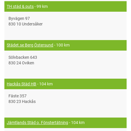
TH städ & puts
- 99 km
Byvägen 97
830 10 Undersåker
Städet.se Berg Östersund
- 100 km
Sölvbacken 643
830 24 Oviken
Hackås Städ HB
- 104 km
Fäste 357
830 23 Hackås
Jämtlands Städ o. Fönstertätning
- 104 km