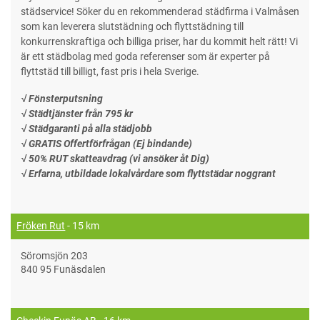
städservice! Söker du en rekommenderad städfirma i Valmåsen
som kan leverera slutstädning och flyttstädning till
konkurrenskraftiga och billiga priser, har du kommit helt rätt! Vi
är ett städbolag med goda referenser som är experter på
flyttstäd till billigt, fast pris i hela Sverige.
√ Fönsterputsning
√ Städtjänster från 795 kr
√ Städgaranti på alla städjobb
√ GRATIS Offertförfrågan (Ej bindande)
√ 50% RUT skatteavdrag (vi ansöker åt Dig)
√ Erfarna, utbildade lokalvårdare som flyttstädar noggrant
Fröken Rut
- 15 km
Söromsjön 203
840 95 Funäsdalen