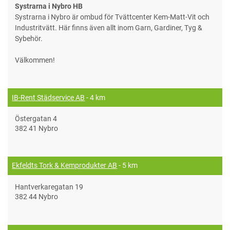
Systrarna i Nybro HB
Systrarna i Nybro är ombud för Tvättcenter Kem-Matt-Vit och
Industritvätt. Här finns även allt inom Garn, Gardiner, Tyg &
Sybehör.
Välkommen!
IB-Rent Städservice AB
- 4 km
Östergatan 4
382 41 Nybro
Ekfeldts Tork & Kemprodukter AB
- 5 km
Hantverkaregatan 19
382 44 Nybro