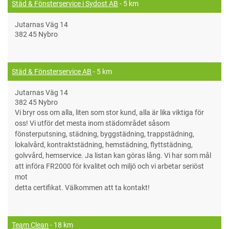
Städ & Fönsterservice i Sydost AB
- 5 km
Jutarnas Väg 14
382 45 Nybro
Städ & Fönsterservice AB
- 5 km
Jutarnas Väg 14
382 45 Nybro
Vi bryr oss om alla, liten som stor kund, alla är lika viktiga för
oss! Vi utför det mesta inom städområdet såsom
fönsterputsning, städning, byggstädning, trappstädning,
lokalvård, kontraktstädning, hemstädning, flyttstädning,
golvvård, hemservice. Ja listan kan göras lång. Vi har som mål
att införa FR2000 för kvalitet och miljö och vi arbetar seriöst
mot
detta certifikat. Välkommen att ta kontakt!
Team Clean
- 18 km