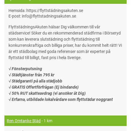
Hemsida: https://flyttstädningsakuten.se
E-post: info@flyttstadningsakuten.se
FlyttstädningsAkuten hälsar Dig välkommen till vår
städservice! Söker du en rekommenderad städfirma i Börseryd
som kan leverera slutstädning och flyttstädning till
konkurrenskraftiga och billiga priser, har du kommit helt rätt! Vi
är ett städbolag med goda referenser som är experter på
flyttstäd till billigt, fast pris i hela Sverige.
√ Fönsterputsning
√ Städtjänster från 795 kr
√ Städgaranti på alla städjobb
√ GRATIS Offertförfrågan (Ej bindande)
√ 50% RUT skatteavdrag (vi ansöker åt Dig)
√ Erfarna, utbildade lokalvårdare som flyttstädar noggrant
Ren Omtanke Städ
- 1 km