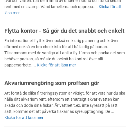
tvål och vatten. Låt dem rinna av under en stund och torka sedan
rent med en svamp. Vänd lamellerna och upprepa....
Klicka för att
läsa mer
Flytta kontor - Så gör du det snabbt och enkelt
En internationell flytt kräver också en klurig planering och kräver
därmed också en bra checklista för att hålla dig på banan.
Tillsammans med de vanliga att anlita flyttfirma och packa det som
behöver packas, så måste du också ha kontroll över allt
pappersarbete, ...
Klicka för att läsa mer
Akvariumrengöring som proffsen gör
Att förstå de olika filtreringssystem är viktigt, för att veta hur du ska
hålla ditt akvarium rent, eftersom ett smutsigt akvarievatten kan
skada och döda dina fiskar. Är vattnet t.ex. inte syresatt på rätt
sätt, kommer det att påverka fiskarnas syreupptagning. De ...
Klicka för att läsa mer