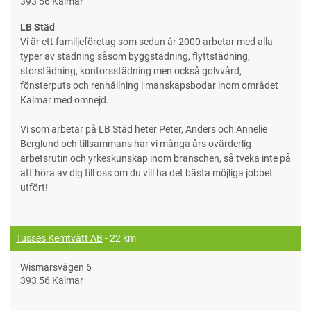
393 56 Kalmar
LB Städ
Vi är ett familjeföretag som sedan år 2000 arbetar med alla
typer av städning såsom byggstädning, flyttstädning,
storstädning, kontorsstädning men också golvvård,
fönsterputs och renhållning i manskapsbodar inom området
Kalmar med omnejd.
Vi som arbetar på LB Städ heter Peter, Anders och Annelie
Berglund och tillsammans har vi många års ovärderlig
arbetsrutin och yrkeskunskap inom branschen, så tveka inte på
att höra av dig till oss om du vill ha det bästa möjliga jobbet
utfört!
Tusses Kemtvätt AB
- 22 km
Wismarsvägen 6
393 56 Kalmar