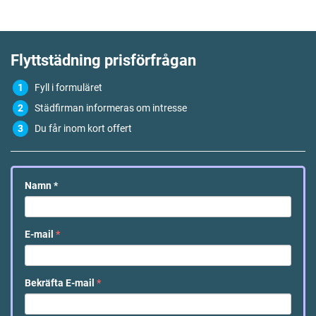
Flyttstädning
prisförfrågan
Fyll i formuläret
Städfirman informeras om intresse
Du får inom kort offert
Namn
*
E-mail
*
Bekräfta E-mail
*