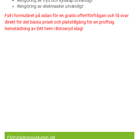
Rengöring av frys och kylskåp utvändigt
Rengöring av diskmaskin utvändigt
Fyll i formuläret på sidan för en gratis offertförfrågan och få svar
direkt för det bästa priset och platstillgång för en proffsig
hemstädning av Ditt hem i Börseryd idag!
FlyttstädningsAkuten AB