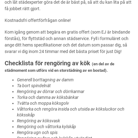
och låt städexperter göra det de är bäst på, så att du kan lita på att
få jobbet rätt gjort.
Kostnadsfri offertförfrågan online!
Kom igång genom att begära en gratis offert (som EJ är bindande
förstås), för flyttstäd och annan städservice. Fyll i formuläret och
ange ditt hems specifikationer och det datum som passar dig, så
svarar vi dig inom 24 timmar med det bästa priset för just Dig!
Checklista för rengöring av kök
(en del av de
städmoment som utförs vid en storstädning av en bostad).
Generell borttagning av damm
Ta bort spindelnät
Rengöring av dörrar och dörrkarmar
Torka och damma av köksbänkar
Tvätta och moppa köksgolv
Våttorka och rengöra insida och utsida av köksluckor och
köksskåp
Rengöring av köksvask
Rengöring och våttorka kylskåp
Rengöra ugn och spis